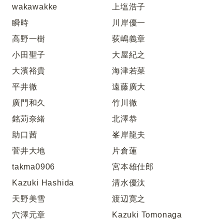
wakawakke
上塩浩子
瞬時
川岸優一
高野一樹
荻嶋義章
小田聖子
大屋紀之
大濱裕貴
海津若菜
平井徹
遠藤廣大
廣門和久
竹川徹
銘苅奈緒
北澤恭
助口茜
峯岸龍夫
菅井大地
片倉蓮
takma0906
宮本雄仕郎
Kazuki Hashida
清水優汰
天野美雪
渡辺寛之
穴澤元章
Kazuki Tomonaga