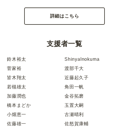
詳細はこちら
支援者一覧
鈴木裕太
ShinyaInokuma
菅家裕
渡部千大
皆木翔太
近藤起久子
若槻雄太
角田一帆
加藤潤也
金谷拓磨
橋本まどか
玉置大嗣
小畑恵一
古瀬晴利
佐藤雄一
佐怒賀康輔