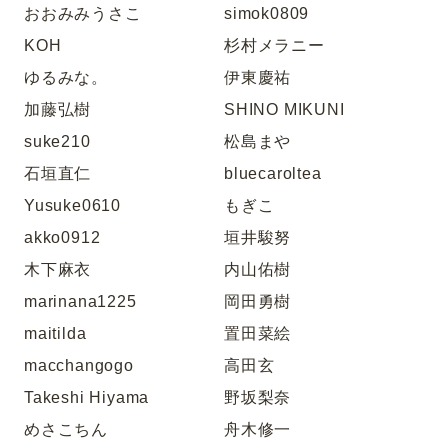
おおみみうさこ
simok0809
KOH
杉村メラニー
ゆるみな。
伊東慶祐
加藤弘樹
SHINO MIKUNI
suke210
松島まや
石垣直仁
bluecaroltea
Yusuke0610
もぎこ
akko0912
垣井駿努
木下麻衣
内山佑樹
marinana1225
岡田勇樹
maitilda
置田菜絵
macchangogo
高田玄
Takeshi Hiyama
野坂梨奈
めさこちん
舟木修一